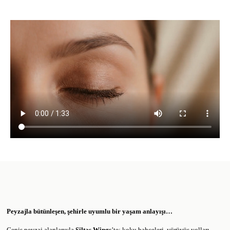
Peyzajla bütünleşen, şehirle uyumlu bir yaşam anlayışı…
Geniş peyzaj alanlarıyla
Siltaş Wings
’te; koku bahçeleri, yürüyüş yolları,